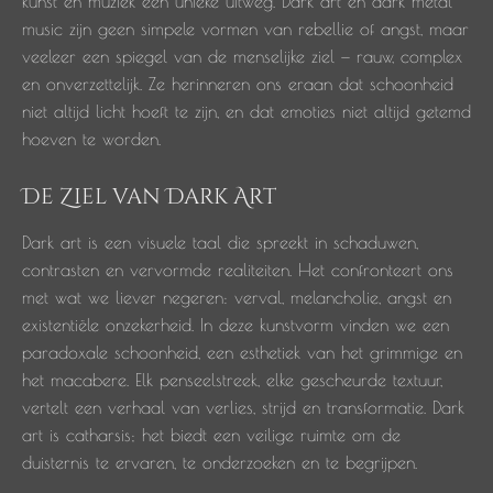
kunst en muziek een unieke uitweg. Dark art en dark metal
music zijn geen simpele vormen van rebellie of angst, maar
veeleer een spiegel van de menselijke ziel — rauw, complex
en onverzettelijk. Ze herinneren ons eraan dat schoonheid
niet altijd licht hoeft te zijn, en dat emoties niet altijd getemd
hoeven te worden.
De Ziel van Dark Art
Dark art is een visuele taal die spreekt in schaduwen,
contrasten en vervormde realiteiten. Het confronteert ons
met wat we liever negeren: verval, melancholie, angst en
existentiële onzekerheid. In deze kunstvorm vinden we een
paradoxale schoonheid, een esthetiek van het grimmige en
het macabere. Elk penseelstreek, elke gescheurde textuur,
vertelt een verhaal van verlies, strijd en transformatie. Dark
art is catharsis; het biedt een veilige ruimte om de
duisternis te ervaren, te onderzoeken en te begrijpen.